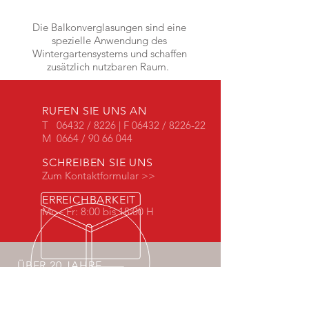
BALKONVERGLASUNG
Die Balkonverglasungen sind eine
spezielle Anwendung des
Wintergartensystems und schaffen
zusätzlich nutzbaren Raum.
RUFEN SIE UNS AN
T 06432 / 8226 | F 06432 / 8226-22
M 0664 / 90 66 044
SCHREIBEN SIE UNS
Zum Kontaktformular >>
ERREICHBARKEIT
Mo - Fr: 8:00 bis 18:00 H
ÜBER 20 JAHRE
ERFAHRUNG
Verlassen Sie sich auf 20 Jahre
Erfahrung im Innenausbau und bei der